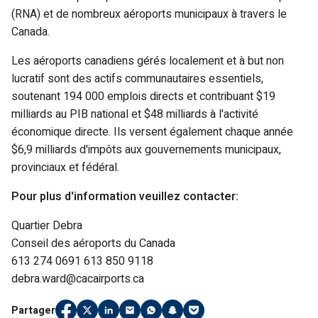
(RNA) et de nombreux aéroports municipaux à travers le
Canada.
Les aéroports canadiens gérés localement et à but non
lucratif sont des actifs communautaires essentiels,
soutenant 194 000 emplois directs et contribuant $19
milliards au PIB national et $48 milliards à l'activité
économique directe. Ils versent également chaque année
$6,9 milliards d'impôts aux gouvernements municipaux,
provinciaux et fédéral.
Pour plus d'information veuillez contacter:
Quartier Debra
Conseil des aéroports du Canada
613 274 0691 613 850 9118
debra.ward@cacairports.ca
Partager
Partager
(Link opens in new window)
Partager
(Link opens in new window)
Partager
(Link opens in new window)
Partager
(Link opens in new window)
Partager
(Link opens in new window)
Partager
(Link opens in new window)
Partager
(Link opens in new windo