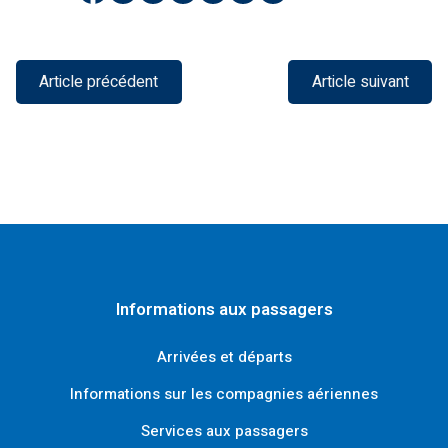
sur
sur
sur
par
sur
sur
sur
Facebook
Twitter
LinkedIn
e-
WhatsApp
Snapchat
Pocket
mail
Article précédent
Article suivant
Informations aux passagers
Arrivées et départs
Informations sur les compagnies aériennes
Services aux passagers