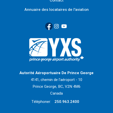
Contact
Annuaire des locataires de l'aviation
Facebook
(Link opens in new window)
Instagram
(Link opens in new window)
YouTube
(Link opens in new window
Retour à la page d'accueil>
Autorité Aéroportuaire De Prince George
4141, chemin de l'aéroport - 10
Prince George, BC, V2N 4M6
Canada
Téléphoner:
250.963.2400