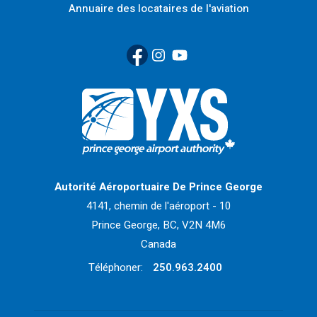
Annuaire des locataires de l'aviation
Facebook
(Link opens in new window)
Instagram
(Link opens in new window)
YouTube
(Link opens in new window
Retour à la page d'accueil>
Autorité Aéroportuaire De Prince George
4141, chemin de l'aéroport - 10
Prince George, BC, V2N 4M6
Canada
Téléphoner:
250.963.2400