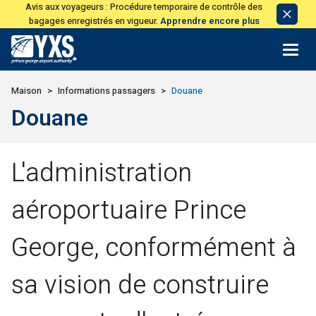
Avis aux voyageurs : Procédure temporaire de contrôle des
Avis
bagages enregistrés en vigueur.
Apprendre encore plus
de
licen
Retour à la page d'accueil>
Maison
Informations passagers
Douane
Douane
L'administration
aéroportuaire Prince
George, conformément à
sa vision de construire