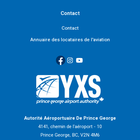
Contact
Contact
Annuaire des locataires de l'aviation
Facebook
(Link opens in new window)
Instagram
(Link opens in new window)
YouTube
(Link opens in new window
Retour à la page d'accueil>
Autorité Aéroportuaire De Prince George
4141, chemin de l'aéroport - 10
Prince George, BC, V2N 4M6