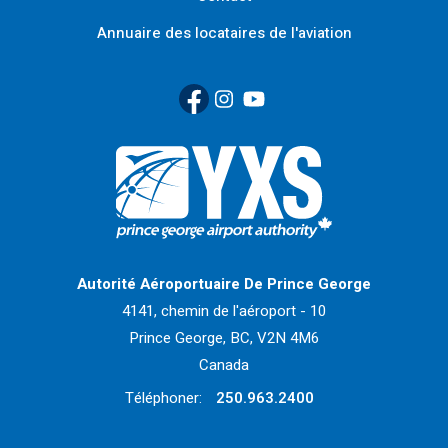
Annuaire des locataires de l'aviation
Facebook
(Link opens in new window)
Instagram
(Link opens in new window)
YouTube
(Link opens in new window
Retour à la page d'accueil>
Autorité Aéroportuaire De Prince George
4141, chemin de l'aéroport - 10
Prince George, BC, V2N 4M6
Canada
Téléphoner:
250.963.2400