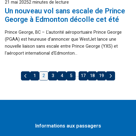
Publié
21 mai 2025
2 minutes de lecture
Un nouveau vol sans escale de Prince
George à Edmonton décolle cet été
Prince George, BC – L'autorité aéroportuaire Prince George
(PGAA) est heureuse d'annoncer que WestJet lance une
nouvelle liaison sans escale entre Prince George (YXS) et
l'aéroport international d'Edmonton...
…
1
2
3
4
5
17
18
19
"
Suivant
Précédent
"
Informations aux passagers