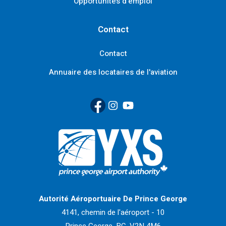
Opportunités d'emploi
Contact
Contact
Annuaire des locataires de l'aviation
Facebook
(Link opens in new window)
Instagram
(Link opens in new window)
YouTube
(Link opens in new window
Retour à la page d'accueil>
Autorité Aéroportuaire De Prince George
4141, chemin de l'aéroport - 10