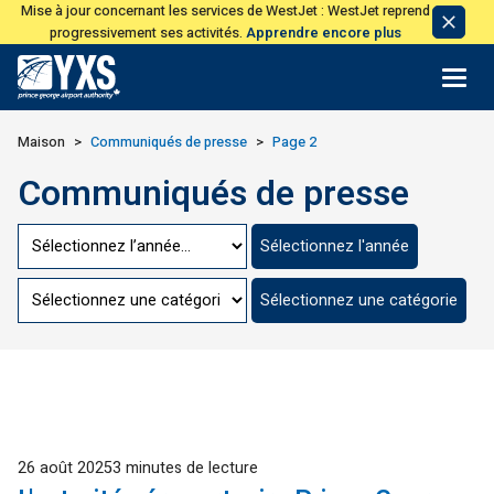
Mise à jour concernant les services de WestJet : WestJet reprend
Avis
progressivement ses activités.
Apprendre encore plus
de
licen
Retour à la page d'accueil>
Maison
Communiqués de presse
Page 2
Communiqués de presse
Passer
Sélectionnez l'année
à
l'année
Aller
Sélectionnez une catégorie
à
la
catégorie
Publié
26 août 2025
3 minutes de lecture