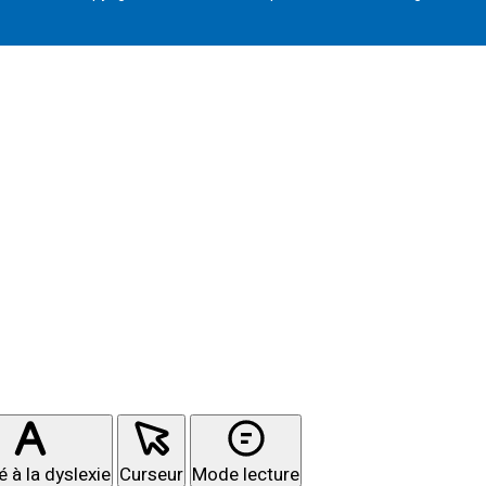
 à la dyslexie
Curseur
Mode lecture