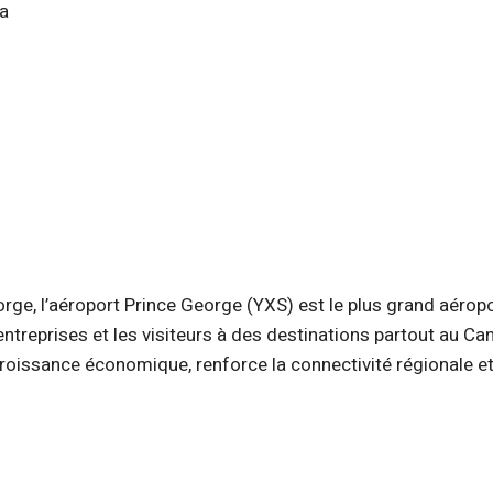
da
orge, l’aéroport Prince George (YXS) est le plus grand aéropo
s entreprises et les visiteurs à des destinations partout au Ca
croissance économique, renforce la connectivité régionale et 
dow)
 window)