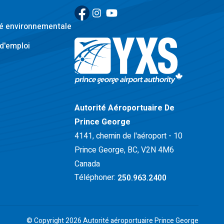
Facebook
(Link opens in new window)
Instagram
(Link opens in new window)
YouTube
(Link opens in new window)
té environnementale
d'emploi
Retour à la page d'accueil>
Autorité Aéroportuaire De
Prince George
4141, chemin de l'aéroport - 10
Prince George, BC, V2N 4M6
Canada
Téléphoner:
250.963.2400
© Copyright 2026 Autorité aéroportuaire Prince George