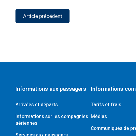
Facebook
Twitter
LinkedIn
e-
WhatsApp
Snapchat
Pocket
mail
Article précédent
Informations aux passagers
Informations com
Arrivées et départs
Tarifs et frais
Informations sur les compagnies
Médias
aériennes
Communiqués de pr
Services aux passagers