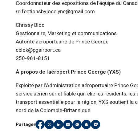
Coordonnateur des expositions de l'équipe du Cana
relfectionsbyjocelyne@gmail.com
Chrissy Bloc
Gestionnaire, Marketing et communications
Autorité aéroportuaire de Prince George
cblok@pgairport.ca
250-961-8151
À propos de l'aéroport Prince George (YXS)
Exploité par l’Administration aéroportuaire Prince Ge
service aérien sûr et fiable qui relie les résidents, le
transport essentielle pour la région, YXS soutient la 
nord de la Colombie-Britannique.
Partager
Partager
(Link opens in new window)
Partager
(Link opens in new window)
Partager
(Link opens in new window)
Partager
(Link opens in new window)
Partager
(Link opens in new window)
Partager
(Link opens in new win
Partager
(Link opens in new
sur
sur
sur
par
sur
sur
sur