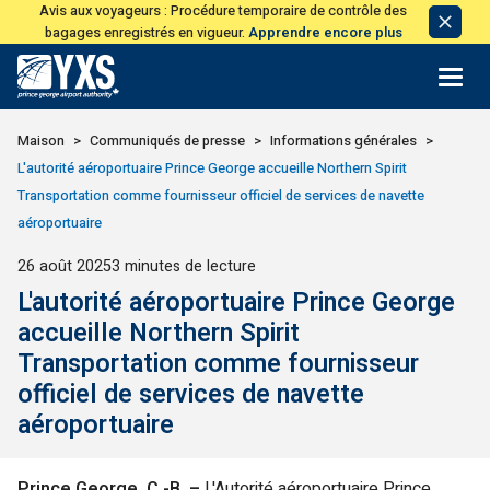
Avis aux voyageurs : Procédure temporaire de contrôle des
Avis
bagages enregistrés en vigueur.
Apprendre encore plus
de
licen
Retour à la page d'accueil>
Maison
Communiqués de presse
Informations générales
L'autorité aéroportuaire Prince George accueille Northern Spirit
Transportation comme fournisseur officiel de services de navette
aéroportuaire
Publié
26 août 2025
3 minutes de lecture
L'autorité aéroportuaire Prince George
accueille Northern Spirit
Transportation comme fournisseur
officiel de services de navette
aéroportuaire
Prince George, C.-B. –
L'Autorité aéroportuaire Prince