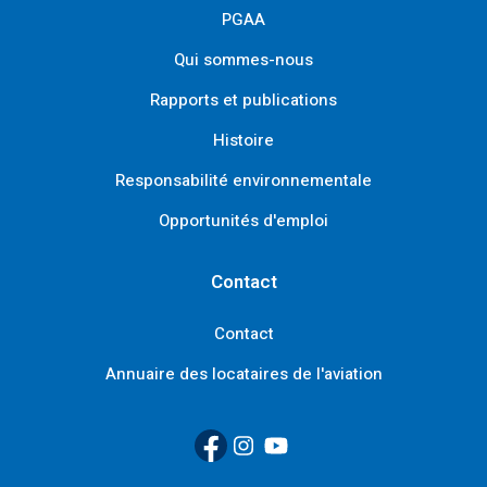
PGAA
Qui sommes-nous
Rapports et publications
Histoire
Responsabilité environnementale
Opportunités d'emploi
Contact
Contact
Annuaire des locataires de l'aviation
Facebook
(Link opens in new window)
Instagram
(Link opens in new window)
YouTube
(Link opens in new window