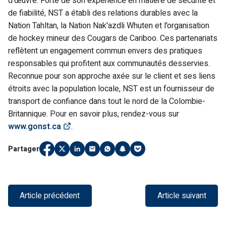
d'œuvre. Forte de son expérience en matière de sécurité et
de fiabilité, NST a établi des relations durables avec la
Nation Tahltan, la Nation Nak'azdli Whuten et l'organisation
de hockey mineur des Cougars de Cariboo. Ces partenariats
reflètent un engagement commun envers des pratiques
responsables qui profitent aux communautés desservies.
Reconnue pour son approche axée sur le client et ses liens
étroits avec la population locale, NST est un fournisseur de
transport de confiance dans tout le nord de la Colombie-
Britannique. Pour en savoir plus, rendez-vous sur
(Link opens in new window)
www.gonst.ca
.
Partager
Partager
(Link opens in new window)
Partager
(Link opens in new window)
Partager
(Link opens in new window)
Partager
(Link opens in new window)
Partager
(Link opens in new window)
Partager
(Link opens in new window)
Partager
(Link opens in new windo
sur
sur
sur
par
sur
sur
sur
Facebook
Twitter
LinkedIn
e-
WhatsApp
Snapchat
Pocket
mail
Article précédent
Article suivant