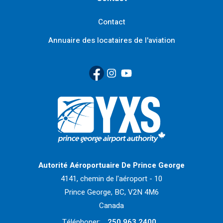
Contact
Annuaire des locataires de l'aviation
Facebook
(Link opens in new window)
Instagram
(Link opens in new window)
YouTube
(Link opens in new window
Retour à la page d'accueil>
Autorité Aéroportuaire De Prince George
4141, chemin de l'aéroport - 10
Prince George, BC, V2N 4M6
Canada
Téléphoner:
250.963.2400