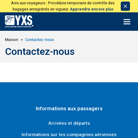
Avis aux voyageurs : Procédure temporaire de contrôle des
Avis
bagages enregistrés en vigueur.
Apprendre encore plus
de
licen
Retour à la page d'accueil>
Maison
Contactez-nous
Contactez-nous
Informations aux passagers
Arrivées et départs
Informations sur les compagnies aériennes