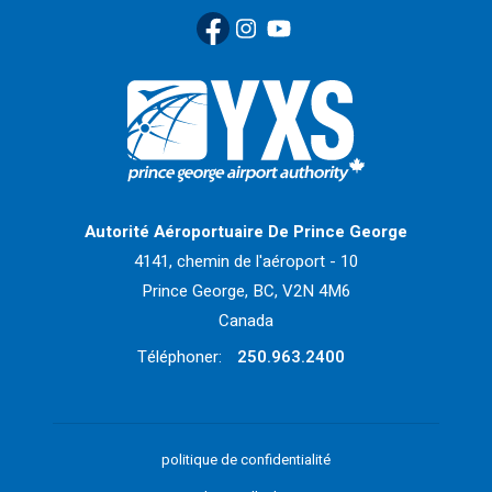
Facebook
(Link opens in new window)
Instagram
(Link opens in new window)
YouTube
(Link opens in new window
Retour à la page d'accueil>
Autorité Aéroportuaire De Prince George
4141, chemin de l'aéroport - 10
Prince George, BC, V2N 4M6
Canada
Téléphoner:
250.963.2400
politique de confidentialité