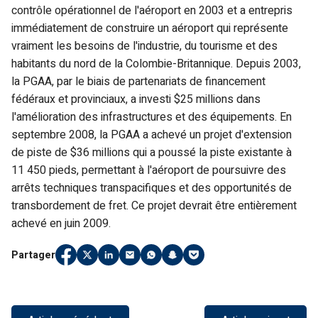
contrôle opérationnel de l'aéroport en 2003 et a entrepris
immédiatement de construire un aéroport qui représente
vraiment les besoins de l'industrie, du tourisme et des
habitants du nord de la Colombie-Britannique. Depuis 2003,
la PGAA, par le biais de partenariats de financement
fédéraux et provinciaux, a investi $25 millions dans
l'amélioration des infrastructures et des équipements. En
septembre 2008, la PGAA a achevé un projet d'extension
de piste de $36 millions qui a poussé la piste existante à
11 450 pieds, permettant à l'aéroport de poursuivre des
arrêts techniques transpacifiques et des opportunités de
transbordement de fret. Ce projet devrait être entièrement
achevé en juin 2009.
Partager
Partager
(Link opens in new window)
Partager
(Link opens in new window)
Partager
(Link opens in new window)
Partager
(Link opens in new window)
Partager
(Link opens in new window)
Partager
(Link opens in new window)
Partager
(Link opens in new windo
sur
sur
sur
par
sur
sur
sur
Facebook
Twitter
LinkedIn
e-
WhatsApp
Snapchat
Pocket
mail