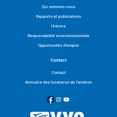
Qui sommes-nous
Rapports et publications
Histoire
Responsabilité environnementale
Opportunités d'emploi
Contact
Contact
Annuaire des locataires de l'aviation
Facebook
(Link opens in new window)
Instagram
(Link opens in new window)
YouTube
(Link opens in new window