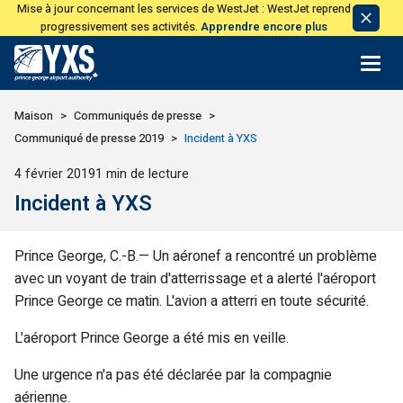
Mise à jour concernant les services de WestJet : WestJet reprend
Avis
progressivement ses activités.
Apprendre encore plus
de
licen
Retour à la page d'accueil>
Maison
Communiqués de presse
Communiqué de presse 2019
Incident à YXS
Publié
4 février 2019
1 min de lecture
Incident à YXS
Prince George, C.-B.— Un aéronef a rencontré un problème
avec un voyant de train d'atterrissage et a alerté l'aéroport
Prince George ce matin. L'avion a atterri en toute sécurité.
L'aéroport Prince George a été mis en veille.
Une urgence n'a pas été déclarée par la compagnie
aérienne.