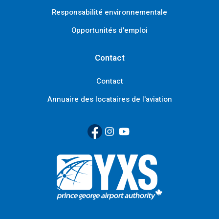
Responsabilité environnementale
Opportunités d'emploi
Contact
Contact
Annuaire des locataires de l'aviation
Facebook
(Link opens in new window)
Instagram
(Link opens in new window)
YouTube
(Link opens in new window
Retour à la page d'accueil>