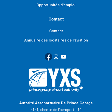
Opportunités d'emploi
Contact
Contact
Annuaire des locataires de l'aviation
Facebook
(Link opens in new window)
Instagram
(Link opens in new window)
YouTube
(Link opens in new window
Retour à la page d'accueil>
Autorité Aéroportuaire De Prince George
4141, chemin de l'aéroport - 10