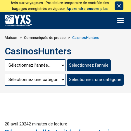
Avis aux voyageurs : Procédure temporaire de contrôle des
Avis
bagages enregistrés en vigueur.
Apprendre encore plus
de
licen
Retour à la page d'accueil>
Maison
Communiqués de presse
CasinosHunters
CasinosHunters
Passer
Sélectionnez l'année
à
l'année
Aller
Sélectionnez une catégorie
à
la
catégorie
Publié
20 avril 2024
2 minutes de lecture