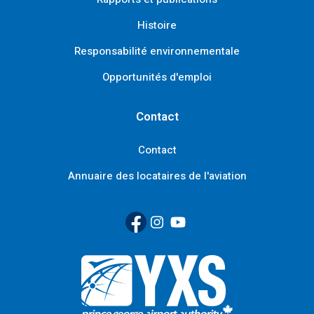
Histoire
Responsabilité environnementale
Opportunités d'emploi
Contact
Contact
Annuaire des locataires de l'aviation
Facebook
(Link opens in new window)
Instagram
(Link opens in new window)
YouTube
(Link opens in new window