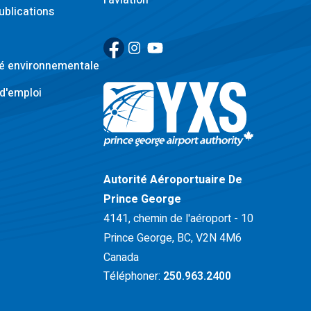
l'aviation
ublications
Facebook
(Link opens in new window)
Instagram
(Link opens in new window)
YouTube
(Link opens in new window)
té environnementale
d'emploi
Retour à la page d'accueil>
Autorité Aéroportuaire De
Prince George
4141, chemin de l'aéroport - 10
Prince George, BC, V2N 4M6
Canada
Téléphoner:
250.963.2400