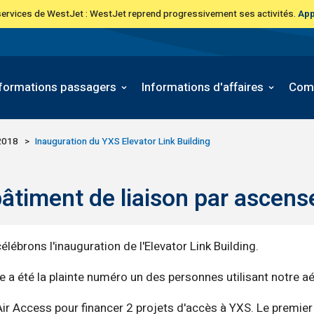
 services de WestJet : WestJet reprend progressivement ses activités.
App
nformations passagers
Informations d'affaires
Com
2018
Inauguration du YXS Elevator Link Building
 bâtiment de liaison par ascen
lébrons l'inauguration de l'Elevator Link Building.
e a été la plainte numéro un des personnes utilisant notre a
ccess pour financer 2 projets d'accès à YXS. Le premier étai