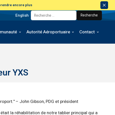
rendre encore plus
Avis
de
English
Rechercher:
licen
munauté
Autorité Aéroportuaire
Contact
seur YXS
éroport." – John Gibson, PDG et président
t la réhabilitation de notre tablier principal qui a