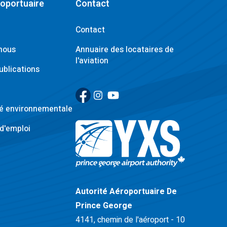
roportuaire
Contact
Contact
nous
Annuaire des locataires de
l'aviation
ublications
Facebook
(Link opens in new window)
Instagram
(Link opens in new window)
YouTube
(Link opens in new window)
té environnementale
d'emploi
Retour à la page d'accueil>
Autorité Aéroportuaire De
Prince George
4141, chemin de l'aéroport - 10